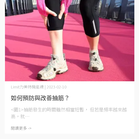
Limit力美特機能襪 | 2023-02-10
如何預防與改善抽筋？
<圖1>抽筋發生的時間雖然相當短暫， 但若是頻率越來越
高，就⋯
閱讀更多 ->