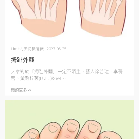
Limit力美特機能襪 | 2023-05-25
拇趾外翻
大家對於「拇趾外翻」一定不陌生，藝人徐若瑄、李蒨
蓉、黃路梓茵(LULU)&hel⋯
閱讀更多 ->