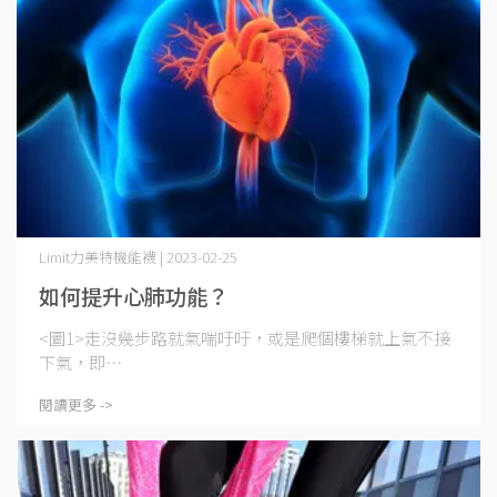
Limit力美特機能襪 | 2023-02-25
如何提升心肺功能？
<圖1>走沒幾步路就氣喘吁吁，或是爬個樓梯就上氣不接
下氣，即⋯
閱讀更多 ->