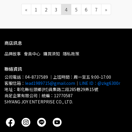
«
1
2
3
4
5
6
7
»
商店訊息
品牌故事
會員中心
購買須知
隱私政策
聯絡資訊
公司電話：04-8737589 ｜上班時間：周一至五 9:00-17:00
客服信箱：
lead1989715@gmail.com
｜
LINE ID：@zkg6300r
地址：彰化縣社頭鄉(村)員集路二段285巷29弄15號
尚足企業有限公司｜統編：12770587
SHYANG JOY ENTERPRISE CO., LTD.