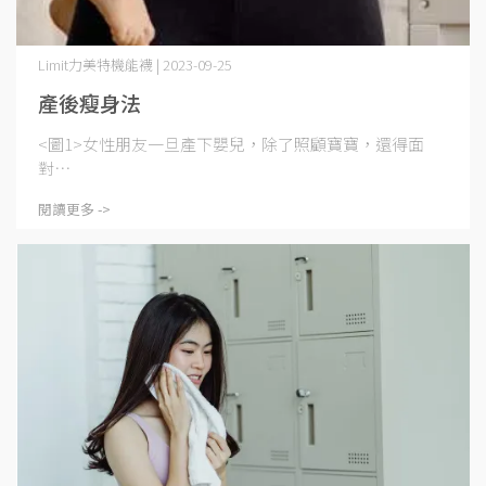
Limit力美特機能襪 | 2023-09-25
產後瘦身法
<圖1>女性朋友一旦產下嬰兒，除了照顧寶寶，還得面
對⋯
閱讀更多 ->