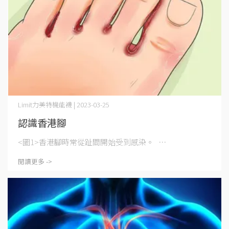
Limit力美特機能襪 | 2023-03-25
認識香港腳
<圖1>香港腳時常從趾間開始受到感染。 ⋯
閱讀更多 ->