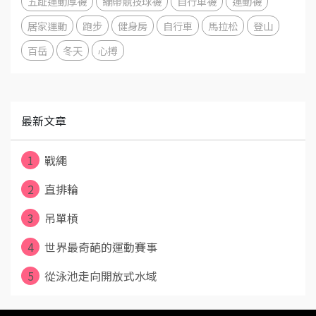
五趾運動厚襪
繃帶競技球襪
自行車襪
運動襪
居家運動
跑步
健身房
自行車
馬拉松
登山
百岳
冬天
心搏
最新文章
1
戰繩
2
直排輪
3
吊單槓
4
世界最奇葩的運動賽事
5
從泳池走向開放式水域