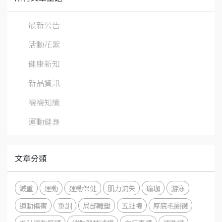
最新公告
活動花絮
健康新知
新品資訊
襪襪知識
運動健身
文章分類
減重
運動
運動保健
肌力流失
瑜珈
游泳
運動傷害
重訓
局部雕塑
五趾襪
厚底毛圈襪