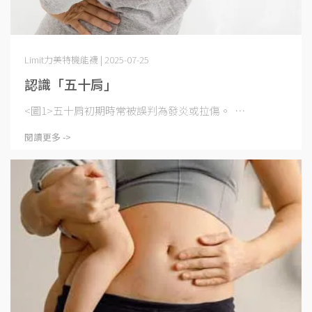
Limit力美特機能襪 | 2025-07-25
認識「五十肩」
<圖1>五十肩初期時常被誤判為發炎或拉傷。 ⋯
閱讀更多 ->