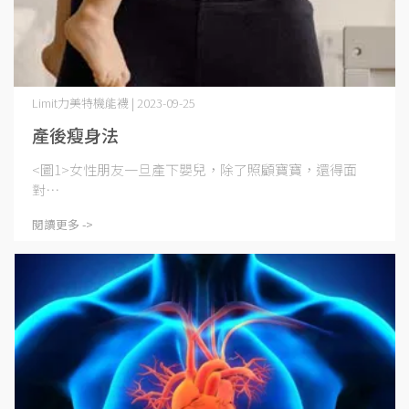
Limit力美特機能襪 | 2023-09-25
產後瘦身法
<圖1>女性朋友一旦產下嬰兒，除了照顧寶寶，還得面
對⋯
閱讀更多 ->