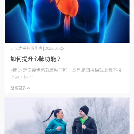
Limit力美特機能襪 | 2023-02-25
如何提升心肺功能？
<圖1>走沒幾步路就氣喘吁吁，或是爬個樓梯就上氣不接
下氣，即⋯
閱讀更多 ->