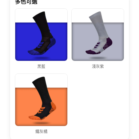
多色可選
黑藍
淺灰紫
鐵灰橘