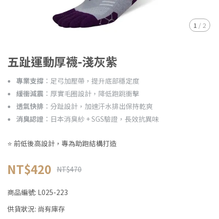
1
/
2
五趾運動厚襪-淺灰紫
專業支撐
：足弓加壓帶，提升底部穩定度
緩衝減震
：厚實毛圈設計，降低跑跳衝擊
透氣快排
：分趾設計，加速汗水排出保持乾爽
消臭認證
：日本消臭紗 + SGS驗證，長效抗異味
⭐ 前低後高設計，專為助跑結構打造
NT$420
NT$470
商品編號:
L025-223
供貨狀況:
尚有庫存