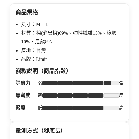
商品規格
尺寸：M、L
材質：棉(消臭棉)69%、彈性纖維13%、橡膠
10%、尼龍8%
產地：台灣
品牌：Limit
襪款說明（商品指數）
除臭力
弱
強
厚薄度
薄
厚
緊度
低
高
量測方式（腳底長）