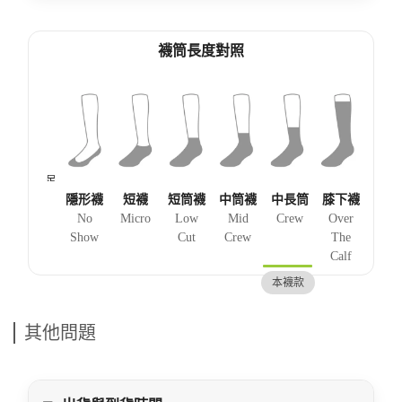
襪筒長度對照
足
膝
膝
小
腳
底
蓋
下
腿
踝
隱形襪
短襪
短筒襪
中筒襪
中長筒
膝下襪
中
No
Micro
Low
Mid
Crew
Over
段
Show
Cut
Crew
The
Calf
本襪款
其他問題