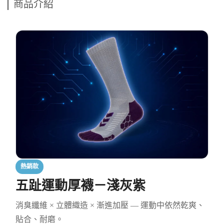
商品介紹
熱銷款
五趾運動厚襪－淺灰紫
消臭纖維 × 立體織造 × 漸進加壓 — 運動中依然乾爽、
貼合、耐磨。