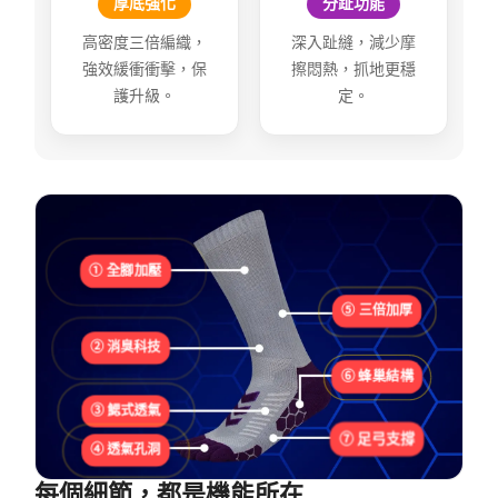
厚底強化
分趾功能
高密度三倍編織，
深入趾縫，減少摩
強效緩衝衝擊，保
擦悶熱，抓地更穩
護升級。
定。
① 全腳加壓
⑤ 三倍加厚
② 消臭科技
⑥ 蜂巢結構
③ 鰓式透氣
⑦ 足弓支撐
④ 透氣孔洞
每個細節，都是機能所在