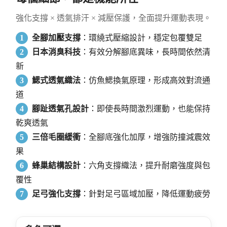
強化支撐 × 透氣排汗 × 減壓保護，全面提升運動表現。
1
全腳加壓支撐
：環繞式壓縮設計，穩定包覆雙足
2
日本消臭科技
：有效分解腳底異味，長時間依然清
新
3
鰓式透氣織法
：仿魚鰓換氣原理，形成高效對流通
道
4
腳趾透氣孔設計
：即使長時間激烈運動，也能保持
乾爽透氣
5
三倍毛圈緩衝
：全腳底強化加厚，增強防撞減震效
果
6
蜂巢結構設計
：六角支撐織法，提升耐磨強度與包
覆性
7
足弓強化支撐
：針對足弓區域加壓，降低運動疲勞