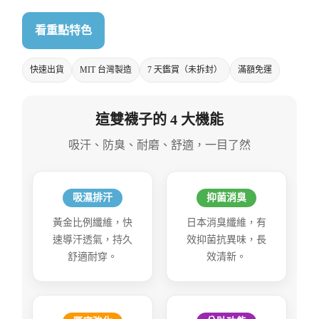
看重點特色
快速出貨
MIT 台灣製造
7 天鑑賞（未拆封）
滿額免運
這雙襪子的 4 大機能
吸汗、防臭、耐磨、舒適，一目了然
吸濕排汗
抑菌消臭
黃金比例纖維，快
日本消臭纖維，有
速導汗透氣，持久
效抑菌抗異味，長
舒適耐穿。
效清新。