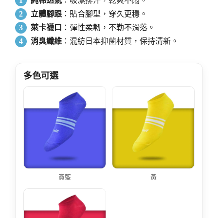
1
純棉透氣
：吸濕排汗，乾爽不悶。
2
立體腳跟
：貼合腳型，穿久更穩。
3
萊卡襪口
：彈性柔韌，不勒不滑落。
4
消臭纖維
：混紡日本抑菌材質，保持清新。
多色可選
寶藍
黃