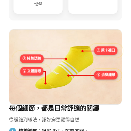
輕盈
③ 萊卡襪口
① 純棉透氣
② 立體腳跟
④ 消臭纖維
每個細節，都是日常舒適的關鍵
從纖維到織法，讓好穿更顯得自然