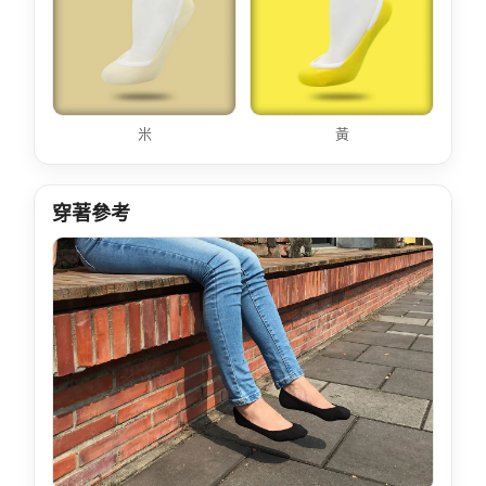
米
黃
穿著參考