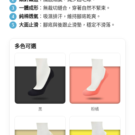
3
一體成形
：無裁切縫合，穿著自然不緊束。
4
純棉透氣
：吸濕排汗，維持腳底乾爽。
5
大面止滑
：腳底與後跟止滑墊，穩定不滑落。
多色可選
黑
粉橘