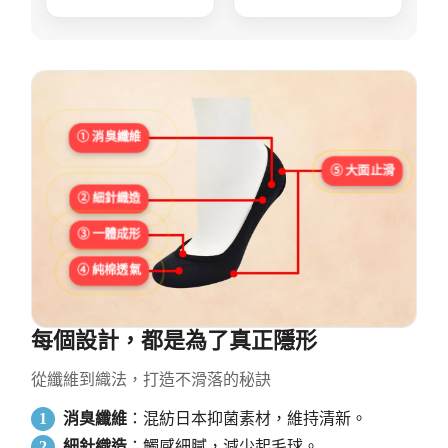
① 消臭纖維
⑤ 大面止滑
② 細針織造
③ 一體成形
④ 純棉透氣
每個設計，都是為了真正隱形
從纖維到織法，打造不滑落的秘訣
1
消臭纖維
：混紡日本抑菌素材，維持清新。
2
細針織造
：觸感細膩，減少起毛球。