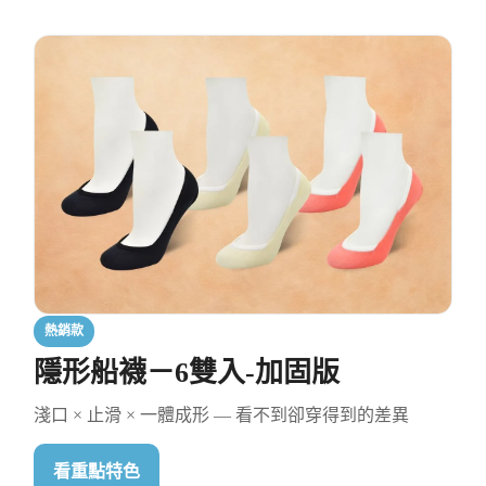
熱銷款
隱形船襪－6雙入-加固版
淺口 × 止滑 × 一體成形 — 看不到卻穿得到的差異
看重點特色