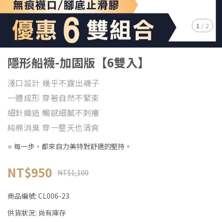
1
/
2
隱形船襪-加固版【6雙入】
淺口設計 幾乎不露出襪子
一體成形 穿著自然不緊束
細針織造 觸感細膩不刺癢
純棉消臭 穿一整天也清爽
⭐ 每一步，都來自力美特對舒適的堅持。
NT$950
NT$1,100
商品編號:
CL006-23
供貨狀況:
尚有庫存