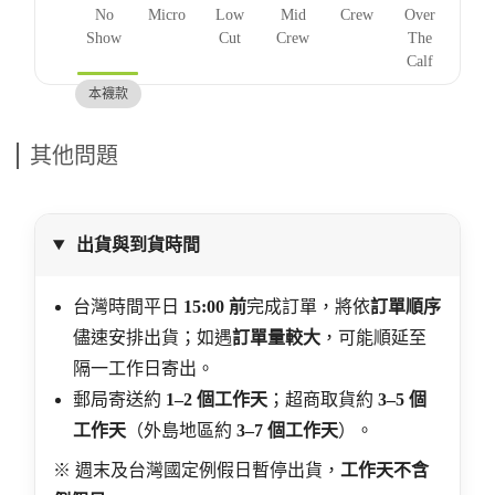
中
No
Micro
Low
Mid
Crew
Over
段
Show
Cut
Crew
The
Calf
本襪款
其他問題
出貨與到貨時間
台灣時間平日
15:00 前
完成訂單，將依
訂單順序
儘速安排出貨；如遇
訂單量較大
，可能順延至
隔一工作日寄出。
郵局寄送約
1–2 個工作天
；超商取貨約
3–5 個
工作天
（外島地區約
3–7 個工作天
）。
※ 週末及台灣國定例假日暫停出貨，
工作天不含