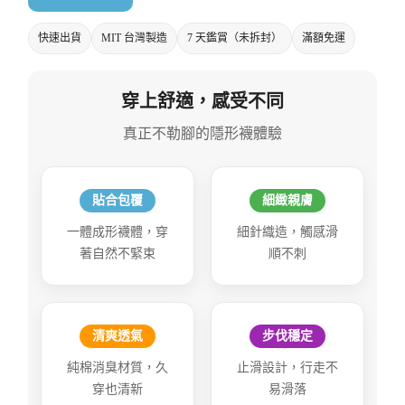
快速出貨
MIT 台灣製造
7 天鑑賞（未拆封）
滿額免運
穿上舒適，感受不同
真正不勒腳的隱形襪體驗
貼合包覆
細緻親膚
一體成形襪體，穿
細針織造，觸感滑
著自然不緊束
順不刺
清爽透氣
步伐穩定
純棉消臭材質，久
止滑設計，行走不
穿也清新
易滑落