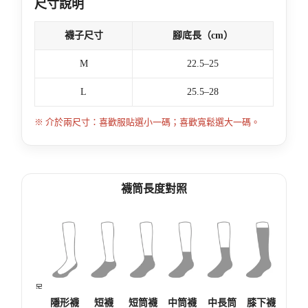
尺寸說明
襪子尺寸
腳底長（cm）
M
22.5–25
L
25.5–28
※ 介於兩尺寸：喜歡服貼選小一碼；喜歡寬鬆選大一碼。
襪筒長度對照
足
膝
膝
小
腳
底
蓋
下
腿
踝
隱形襪
短襪
短筒襪
中筒襪
中長筒
膝下襪