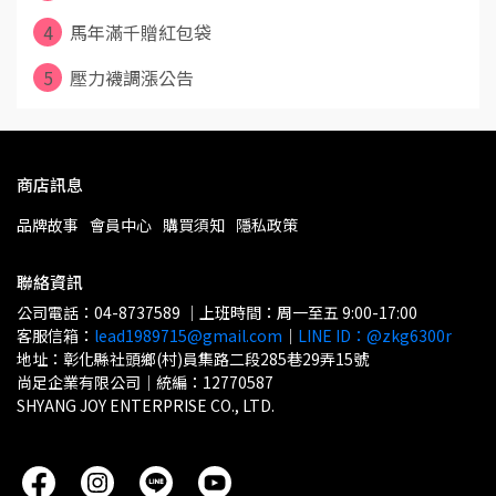
4
馬年滿千贈紅包袋
5
壓力襪調漲公告
商店訊息
品牌故事
會員中心
購買須知
隱私政策
聯絡資訊
公司電話：04-8737589 ｜上班時間：周一至五 9:00-17:00
客服信箱：
lead1989715@gmail.com
｜
LINE ID：@zkg6300r
地址：彰化縣社頭鄉(村)員集路二段285巷29弄15號
尚足企業有限公司｜統編：12770587
SHYANG JOY ENTERPRISE CO., LTD.