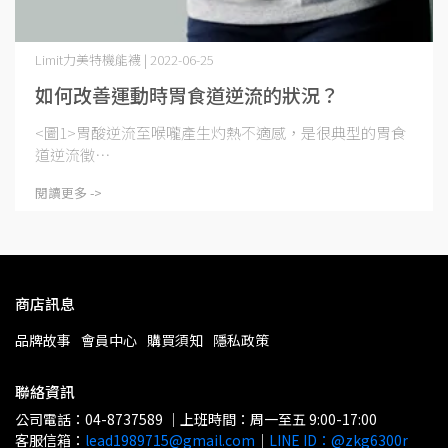
Limit力美特機能襪 | 2022-06-25
如何改善運動時胃食道逆流的狀況？
<圖1>胃酸逆流至喉嚨產生灼熱不適感，是很典型的胃食
道逆流徵⋯
閱讀更多 ->
商店訊息
品牌故事
會員中心
購買須知
隱私政策
聯絡資訊
公司電話：04-8737589 ｜上班時間：周一至五 9:00-17:00
客服信箱：
lead1989715@gmail.com
｜
LINE ID：@zkg6300r