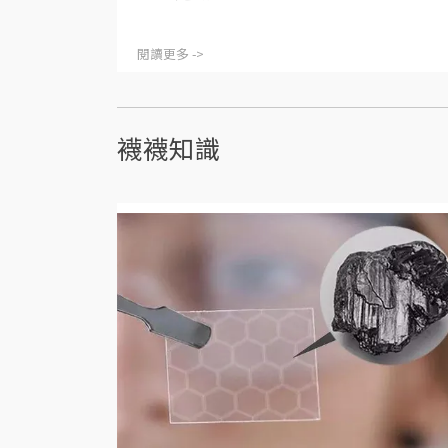
閱讀更多 ->
襪襪知識